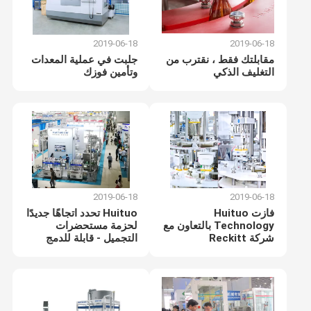
2019-06-18
2019-06-18
مقابلتك فقط ، نقترب من
جلبت في عملية المعدات
التغليف الذكي
وتأمين فوزك
2019-06-18
2019-06-18
فازت Huituo
Huituo تحدد اتجاهًا جديدًا
Technology بالتعاون مع
لحزمة مستحضرات
شركة Reckitt
التجميل - قابلة للدمج
والمهام المتعددة