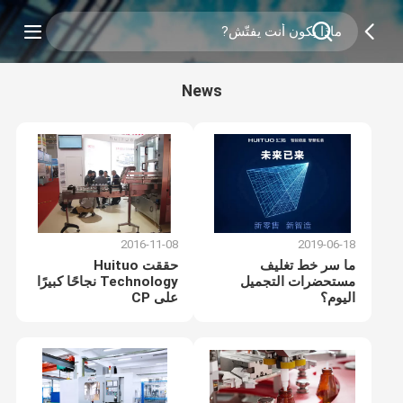
News
2016-11-08
2019-06-18
ما سر خط تغليف
حققت Huituo
مستحضرات التجميل
Technology نجاحًا كبيرًا
اليوم؟
على CP