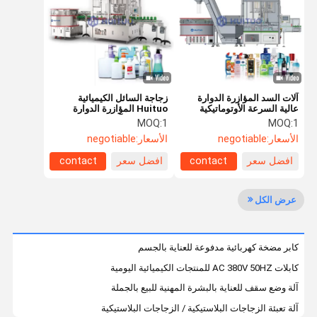
جولة في
رقابة جودة
اتصل بنا
أخبار
المعمل
آلات السد المؤازرة الدوارة
زجاجة السائل الكيميائية
عالية السرعة الأوتوماتيكية
Huituo المؤازرة الدوارة
للزجاجات مع مضخة الزناد
تشاك السد آلة كابر
MOQ:
1
MOQ:
1
اطلب اقتباس
الأسعار:
negotiable
الأسعار:
negotiable
افضل سعر
contact
افضل سعر
contact
آلة تعبئة السد
عرض الكل
آلة تعبئة وتغطية أحادية الكتلة
آلة تعبئة الزجاجات السائلة
كابر مضخة كهربائية مدفوعة للعناية بالجسم
آلة تعبئة عداد التدفق
كابلات AC 380V 50HZ للمنتجات الكيميائية اليومية
آلة وضع سقف للعناية بالبشرة المهنية للبيع بالجملة
آلة تعبئة الزجاجات الأوتوماتيكية
آلة تعبئة الزجاجات البلاستيكية / الزجاجات البلاستيكية