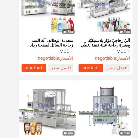
آليّ زجاجيّ دوّار بلاستيكيّة
متعددة الوظائف آلة السد
صغيرة زجاجة عينة قنينة يغطّي
زجاجة السائل لمضخة رذاذ
آلة لمستحضرات التجميل
الزناد موزع
MOQ:
1
MOQ:
1
الأسعار:
negotiable
الأسعار:
negotiable
افضل سعر
contact
افضل سعر
contact