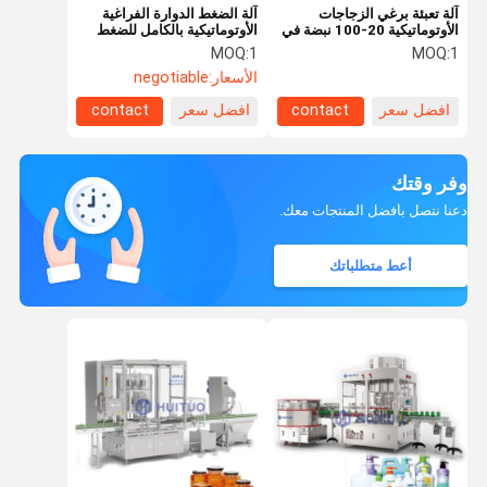
آلة تعبئة برغي الزجاجات
آلة الضغط الدوارة الفراغية
الأوتوماتيكية 20-100 نبضة في
الأوتوماتيكية بالكامل للضغط
الدقيقة لموزع رذاذ الزناد
على القبعات
MOQ:
1
MOQ:
1
الأسعار:
negotiable
افضل سعر
contact
افضل سعر
contact
وفر وقتك
دعنا نتصل بأفضل المنتجات معك.
أعط متطلباتك