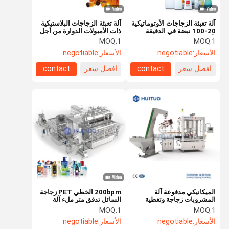
آلة تعبئة الزجاجات الأوتوماتيكية
آلة تعبئة الزجاجات البلاستيكية
20-100 نبضة في الدقيقة
ذات الأمبولات الدوارة من أجل
لأغطية مضخة محلول
الكواشف التشخيصية الطبية
MOQ:
1
MOQ:
1
الأسعار:
negotiable
الأسعار:
negotiable
افضل سعر
contact
افضل سعر
contact
الميكانيكي مدفوعة آلة
200bpm الخطي PET زجاجة
المشروبات زجاجة وتغطية
السائل تدفق متر ملء آلة
5000ml
MOQ:
1
MOQ:
1
الأسعار:
negotiable
الأسعار:
negotiable