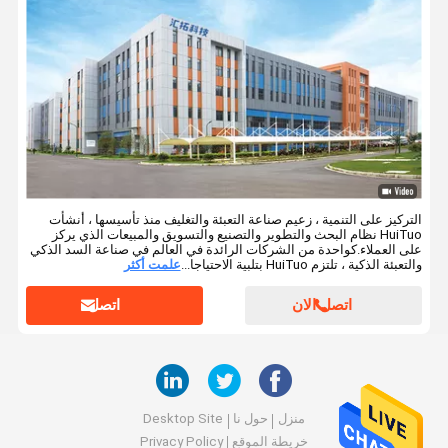
آلة السد المؤازرة
آلة السد بالرش الزناد
التركيز على التنمية ، زعيم صناعة التعبئة والتغليف منذ تأسيسها ، أنشأت
HuiTuo نظام البحث والتطوير والتصنيع والتسويق والمبيعات الذي يركز
على العملاء.كواحدة من الشركات الرائدة في العالم في صناعة السد الذكي
والتعبئة الذكية ، تلتزم HuiTuo بتلبية الاحتياجا...
علمت أكثر
اتصل الان
اتصل
منزل
حول نا
Desktop Site
خريطة الموقع
Privacy Policy