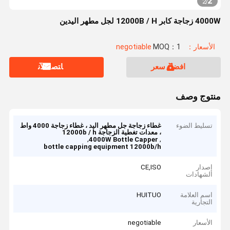
2
2
/
4000W زجاجة كابر 12000B / H لجل مطهر اليدين
الأسعار：negotiable
MOQ：1
افضل سعر
ﺎﺘﺼﻟ ﺍﻶﻧ
منتوج وصف
تسليط الضوء
غطاء زجاجة جل مطهر اليد ، غطاء زجاجة 4000 واط
، معدات تغطية الزجاجة 12000b / h
,
,
4000W Bottle Capper
bottle capping equipment 12000b/h
إصدار
CE,ISO
الشهادات
اسم العلامة
HUITUO
التجارية
الأسعار
negotiable