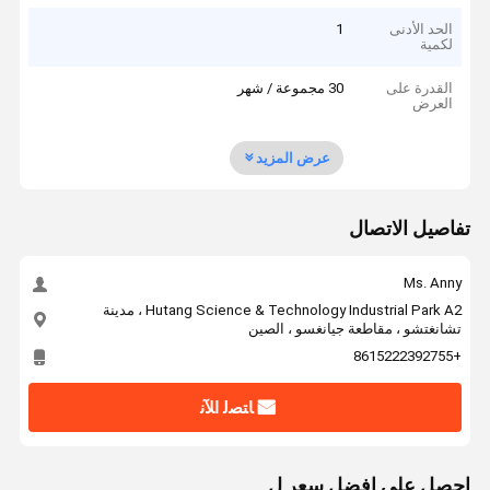
الحد الأدنى
1
لكمية
القدرة على
30 مجموعة / شهر
العرض
عرض المزيد
تفاصيل الاتصال
Ms. Anny
Hutang Science & Technology Industrial Park A2 ، مدينة
تشانغتشو ، مقاطعة جيانغسو ، الصين
+8615222392755
ﺎﺘﺼﻟ ﺍﻶﻧ
احصل على افضل سعر ل