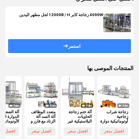
4000W زجاجة كابر 12000B / H لجل مطهر اليدين
استمر
المنتجات الموصى بها
زجاجة شراب
آلة ختم زجاجة
متعدد الوظائف
آلة الضغط
زجاجية
الحاويات
آلة السد آلة
الدوارة الفر
أوتوماتيكية دوارة
البلاستيكية غير
الزناد مع فارز و
الأوتوماتيكية
النظامية
Unscrambler
بالكامل للض
الأوتوماتيكية
على القبعات
افضل سعر
افضل سعر
افضل سعر
افضل سع
بالكامل