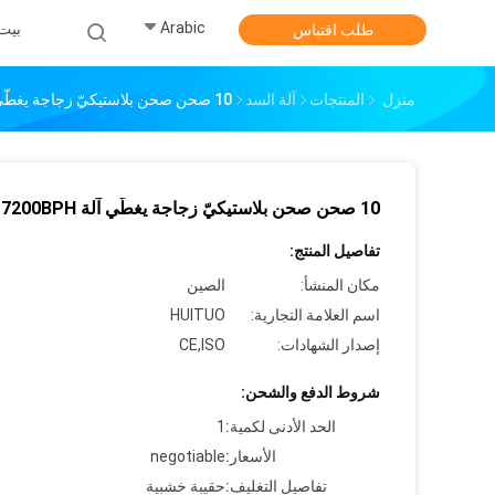
Arabic
بيت
طلب اقتباس
منزل
المنتجات
آلة السد
10 صحن صحن بلاستيكيّ زجاجة يغطّي آلة 7200BPH
10 صحن صحن بلاستيكيّ زجاجة يغطّي آلة 7200BPH
تفاصيل المنتج:
مكان المنشأ:
الصين
اسم العلامة التجارية:
HUITUO
إصدار الشهادات:
CE,ISO
شروط الدفع والشحن:
الحد الأدنى لكمية:
1
الأسعار:
negotiable
تفاصيل التغليف:
حقيبة خشبية