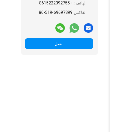
الهاتف ::
+8615222392755
الفاكس:
86-519-69697399
اتصل