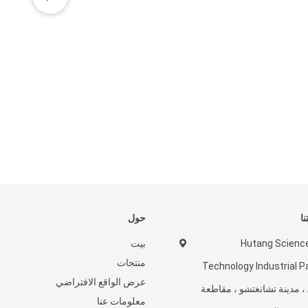
آلة خ
نا
حول
Hutang Scienc
بيت
منتجات
Technology Industrial P
عرض الواقع الافتراضي
A2 ، مدينة تشانغتشو ، مقاطعة
معلومات عنا