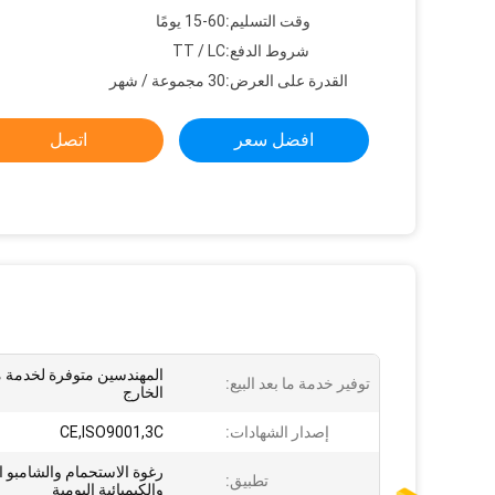
وقت التسليم:
15-60 يومًا
شروط الدفع:
TT / LC
القدرة على العرض:
30 مجموعة / شهر
افضل سعر
اتصل
المهندسين متوفرة لخدمة م
توفير خدمة ما بعد البيع:
الخارج
إصدار الشهادات:
CE,ISO9001,3C
رغوة الاستحمام والشامبو ا
تطبيق:
والكيميائية اليومية