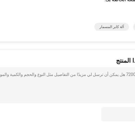
آلة كابر المسمار
 المنتج
أنا مهتم بذلك 10 صحن صحن بلاستيكيّ زجاجة يغطّي آلة 7200BPH هل يمكن أن ترسل لي مزيدًا من التفاصيل مثل النوع والحجم والكمية والم