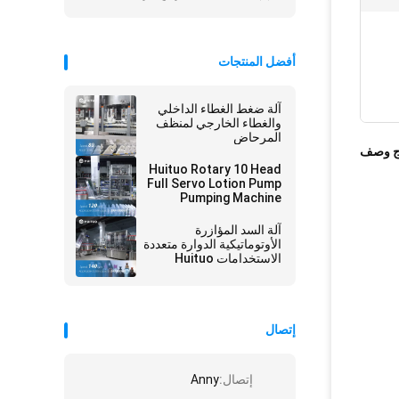
أفضل المنتجات
آلة ضغط الغطاء الداخلي
والغطاء الخارجي لمنظف
المرحاض
ج وصف
Huituo Rotary 10 Head
Full Servo Lotion Pump
Pumping Machine
آلة السد المؤازرة
الأوتوماتيكية الدوارة متعددة
الاستخدامات Huituo
لمضخة محلول ، قرص
علوي وغطاء Yorker
إتصال
إتصال:
Anny