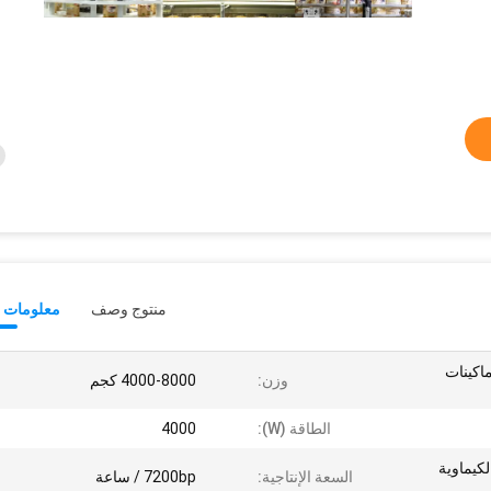
منتوج وصف
معلومات ت
اكينات
وزن:
4000-8000 كجم
الطاقة (W):
4000
لكيماوية
السعة الإنتاجية:
7200bp / ساعة