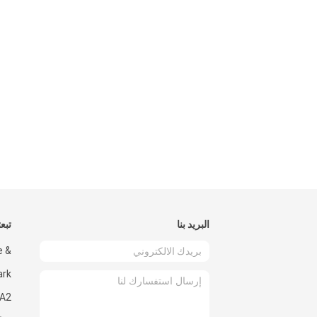
البريد بنا
تبعت
e &
ark