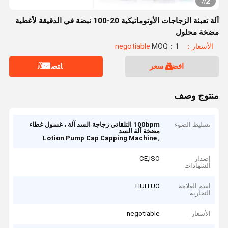
2
7
/
آلة تعبئة الزجاجات الأوتوماتيكية 20-100 نبضة في الدقيقة لأغطية
مضخة محلول
الأسعار：negotiable
MOQ：1
افضل سعر
ﺎﺘﺼﻟ ﺍﻶﻧ
منتوج وصف
تسليط الضوء
100bpm التلقائي زجاجة السد آلة ، غسول غطاء
مضخة آلة السد
,
Lotion Pump Cap Capping Machine
إصدار
CE,ISO
الشهادات
اسم العلامة
HUITUO
التجارية
الأسعار
negotiable