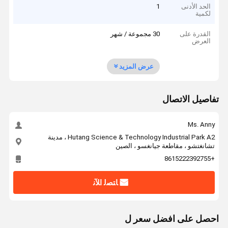
الحد الأدنى
1
لكمية
القدرة على
30 مجموعة / شهر
العرض
عرض المزيد
تفاصيل الاتصال
Ms. Anny
Hutang Science & Technology Industrial Park A2 ، مدينة
تشانغتشو ، مقاطعة جيانغسو ، الصين
+8615222392755
ﺎﺘﺼﻟ ﺍﻶﻧ
احصل على افضل سعر ل