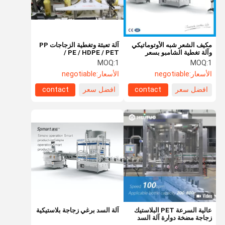
مكيف الشعر شبه الأوتوماتيكي
آلة تعبئة وتغطية الزجاجات PP
وآلة تغطية الشامبو بسعر
/ PE / HDPE / PET
المصنع من Huituo
MOQ:
1
MOQ:
1
الأسعار:
negotiable
الأسعار:
negotiable
افضل سعر
contact
افضل سعر
contact
بيت
منتجات
أشرطة فيديو
معلومات عنا
عالية السرعة PET البلاستيك
آلة السد برغي زجاجة بلاستيكية
زجاجة مضخة دوارة آلة السد