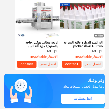
آلة السد الدوارة عالية السرعة
أربعة مخالب هيكل زجاجة
Huituo لغطاء yorker
بلاستيكية ملء آلة السد
MOQ:
1
MOQ:
1
الأسعار:
negotiable
الأسعار:
negotiable
افضل سعر
contact
افضل سعر
contact
وفر وقتك
دعنا نتصل بأفضل المنتجات معك.
أعط متطلباتك