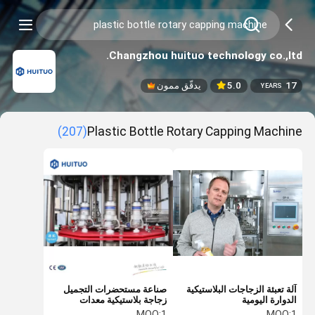
Changzhou huituo technology co.,ltd.
17
5.0
يدقّق ممون
YEARS
(207)
Plastic Bottle Rotary Capping Machine
آلة تعبئة الزجاجات البلاستيكية
صناعة مستحضرات التجميل
الدوارة اليومية
زجاجة بلاستيكية معدات
الروتاري السد
MOQ:
1
MOQ:
1