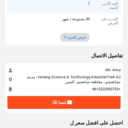
الحد الأدنى
1
لكمية
القدرة على
30 مجموعة / شهر
العرض
عرض المزيد
تفاصيل الاتصال
Ms. Anny
Hutang Science & Technology Industrial Park A2 ، مدينة
تشانغتشو ، مقاطعة جيانغسو ، الصين
+8615222392755
ﺎﺘﺼﻟ ﺍﻶﻧ
احصل على افضل سعر ل