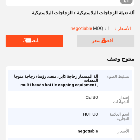
1
1
/
آلة تعبئة الزجاجات البلاستيكية / الزجاجات البلاستيكية
الأسعار：negotiable
MOQ：1
افضل سعر
ﺎﺘﺼﻟ ﺍﻶﻧ
منتوج وصف
تسليط الضوء
آلة المسمار زجاجة كابر ، متعدد رؤساء زجاجة متوجا
المعدات
,
multi heads bottle capping equipment
إصدار
CE,ISO
الشهادات
اسم العلامة
HUITUO
التجارية
الأسعار
negotiable