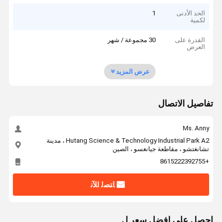
الحد الأدنى
1
لكمية
القدرة على
30 مجموعة / شهر
العرض
عرض المزيد
تفاصيل الاتصال
Ms. Anny
Hutang Science & Technology Industrial Park A2 ، مدينة
تشانغتشو ، مقاطعة جيانغسو ، الصين
+8615222392755
ﺎﺘﺼﻟ ﺍﻶﻧ
احصل على افضل سعر ل