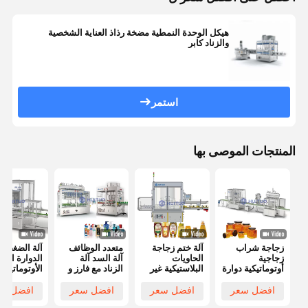
هيكل الوحدة النمطية مضخة رذاذ العناية الشخصية
والزناد كابر
استمر
المنتجات الموصى بها
زجاجة شراب
آلة ختم زجاجة
متعدد الوظائف
آلة الضغط
زجاجية
الحاويات
آلة السد آلة
الدوارة الفر
أوتوماتيكية دوارة
البلاستيكية غير
الزناد مع فارز و
الأوتوماتيكية
النظامية
Unscrambler
بالكامل للض
الأوتوماتيكية
على القبعات
افضل سعر
افضل سعر
افضل سعر
افضل سع
بالكامل