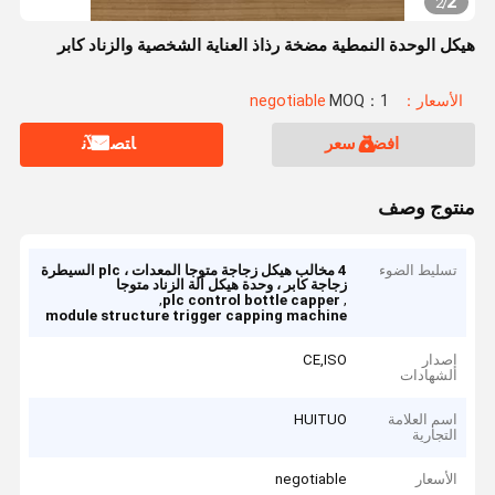
2
2
/
هيكل الوحدة النمطية مضخة رذاذ العناية الشخصية والزناد كابر
الأسعار：negotiable
MOQ：1
افضل سعر
ﺎﺘﺼﻟ ﺍﻶﻧ
منتوج وصف
تسليط الضوء
4 مخالب هيكل زجاجة متوجا المعدات ، plc السيطرة
زجاجة كابر ، وحدة هيكل آلة الزناد متوجا
,
,
plc control bottle capper
module structure trigger capping machine
إصدار
CE,ISO
الشهادات
اسم العلامة
HUITUO
التجارية
الأسعار
negotiable