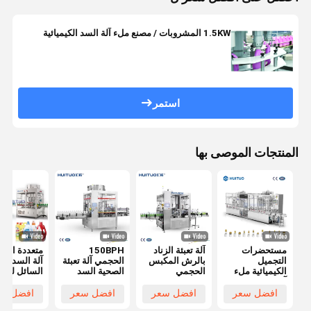
1.5KW المشروبات / مصنع ملء آلة السد الكيميائية
استمر
المنتجات الموصى بها
مستحضرات
آلة تعبئة الزناد
150BPH
متعددة الوظ
التجميل
بالرش المكبس
الحجمي آلة تعبئة
آلة السد زج
الكيميائية ملء
الحجمي
الصحية السد
السائل لمض
آلة السد للمواد
لمستحضرات
رذاذ الزناد 
الكيميائية اليومية
التجميل العناية
افضل سعر
افضل سعر
افضل سعر
افضل سع
الشخصية