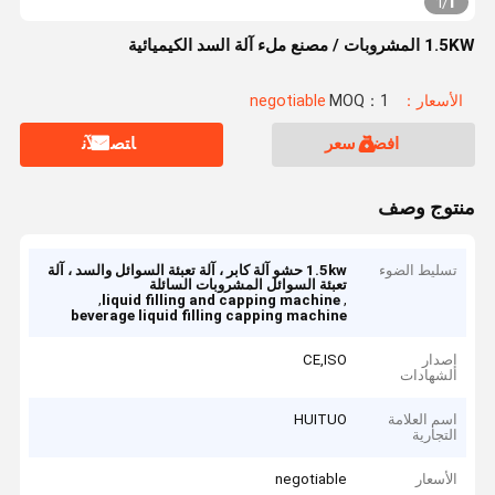
1
1
/
1.5KW المشروبات / مصنع ملء آلة السد الكيميائية
الأسعار：negotiable
MOQ：1
افضل سعر
ﺎﺘﺼﻟ ﺍﻶﻧ
منتوج وصف
تسليط الضوء
1.5kw حشو آلة كابر ، آلة تعبئة السوائل والسد ، آلة
تعبئة السوائل المشروبات السائلة
,
,
liquid filling and capping machine
beverage liquid filling capping machine
إصدار
CE,ISO
الشهادات
اسم العلامة
HUITUO
التجارية
الأسعار
negotiable