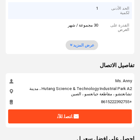
الحد الأدنى
1
لكمية
القدرة على
30 مجموعة / شهر
العرض
عرض المزيد
تفاصيل الاتصال
Ms. Anny
Hutang Science & Technology Industrial Park A2 ، مدينة
تشانغتشو ، مقاطعة جيانغسو ، الصين
+8615222392755
ﺎﺘﺼﻟ ﺍﻶﻧ
احصل على افضل سعر ل