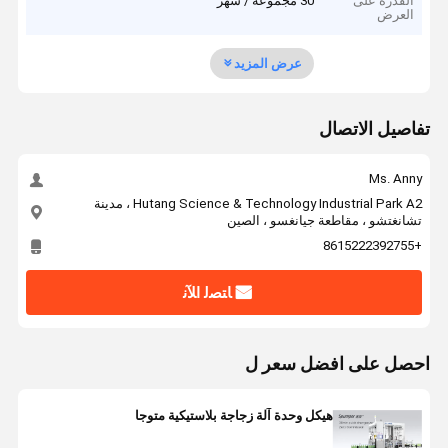
القدرة على
30 مجموعة / شهر
العرض
عرض المزيد
تفاصيل الاتصال
Ms. Anny
Hutang Science & Technology Industrial Park A2 ، مدينة
تشانغتشو ، مقاطعة جيانغسو ، الصين
+8615222392755
ﺎﺘﺼﻟ ﺍﻶﻧ
احصل على افضل سعر ل
هيكل وحدة آلة زجاجة بلاستيكية متوجا