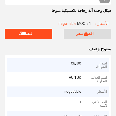
1
1
/
هيكل وحدة آلة زجاجة بلاستيكية متوجا
الأسعار：negotiable
MOQ：1
افضل سعر
ﺎﺘﺼﻟ ﺍﻶﻧ
منتوج وصف
إصدار
CE,ISO
الشهادات
اسم العلامة
HUITUO
التجارية
الأسعار
negotiable
الحد الأدنى
1
لكمية