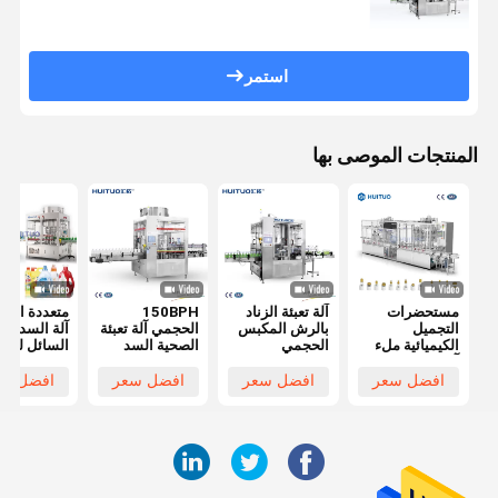
استمر
المنتجات الموصى بها
مستحضرات
آلة تعبئة الزناد
150BPH
متعددة الوظ
التجميل
بالرش المكبس
الحجمي آلة تعبئة
آلة السد زج
الكيميائية ملء
الحجمي
الصحية السد
السائل لمض
آلة السد للمواد
لمستحضرات
رذاذ الزناد 
الكيميائية اليومية
التجميل العناية
افضل سعر
افضل سعر
افضل سعر
افضل سع
الشخصية