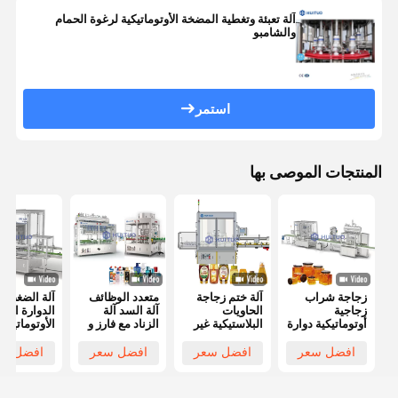
آلة تعبئة وتغطية المضخة الأوتوماتيكية لرغوة الحمام
والشامبو
استمر
المنتجات الموصى بها
زجاجة شراب
آلة ختم زجاجة
متعدد الوظائف
آلة الضغط
زجاجية
الحاويات
آلة السد آلة
الدوارة الفر
أوتوماتيكية دوارة
البلاستيكية غير
الزناد مع فارز و
الأوتوماتيكية
النظامية
Unscrambler
بالكامل للض
الأوتوماتيكية
على القبعات
افضل سعر
افضل سعر
افضل سعر
افضل سع
بالكامل
للصناعات
الكيماوية