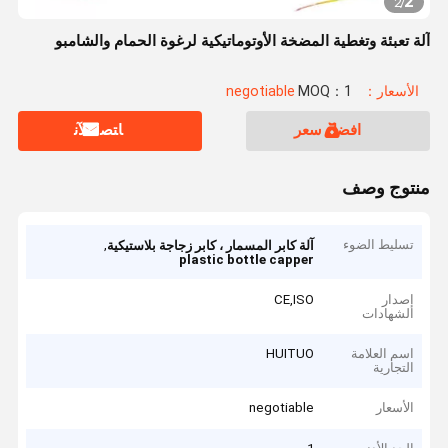
2
2
/
آلة تعبئة وتغطية المضخة الأوتوماتيكية لرغوة الحمام والشامبو
الأسعار：negotiable
MOQ：1
افضل سعر
ﺎﺘﺼﻟ ﺍﻶﻧ
منتوج وصف
تسليط الضوء
,
آلة كابر المسمار ، كابر زجاجة بلاستيكية
plastic bottle capper
إصدار
CE,ISO
الشهادات
اسم العلامة
HUITUO
التجارية
الأسعار
negotiable