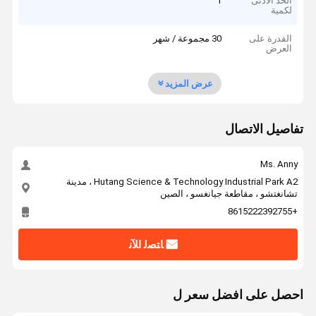
الحد الأدنى
1
لكمية
القدرة على
30 مجموعة / شهر
العرض
عرض المزيد
تفاصيل الاتصال
Ms. Anny
Hutang Science & Technology Industrial Park A2 ، مدينة
تشانغتشو ، مقاطعة جيانغسو ، الصين
+8615222392755
ﺎﺘﺼﻟ ﺍﻶﻧ
احصل على افضل سعر ل