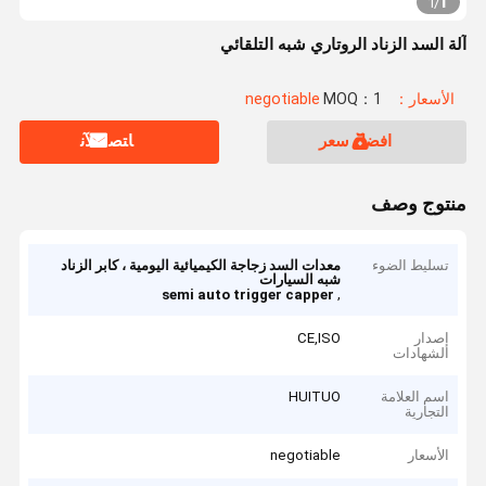
1
1
/
آلة السد الزناد الروتاري شبه التلقائي
الأسعار：negotiable
MOQ：1
افضل سعر
ﺎﺘﺼﻟ ﺍﻶﻧ
منتوج وصف
تسليط الضوء
معدات السد زجاجة الكيميائية اليومية ، كابر الزناد
شبه السيارات
,
semi auto trigger capper
إصدار
CE,ISO
الشهادات
اسم العلامة
HUITUO
التجارية
الأسعار
negotiable