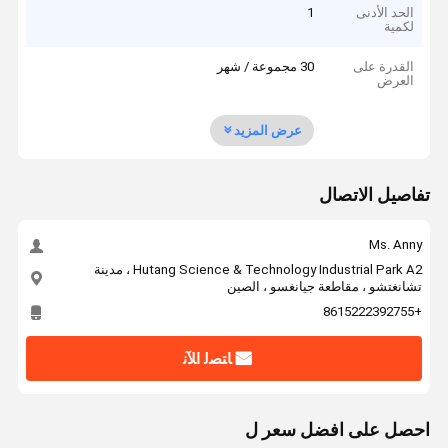
الحد الأدنى
1
لكمية
القدرة على
30 مجموعة / شهر
العرض
عرض المزيد
تفاصيل الاتصال
Ms. Anny
Hutang Science & Technology Industrial Park A2 ، مدينة
تشانغتشو ، مقاطعة جيانغسو ، الصين
+8615222392755
ﺎﺘﺼﻟ ﺍﻶﻧ
احصل على افضل سعر ل