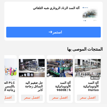
آلة السد الزناد الروتاري شبه التلقائي
استمر
المنتجات الموصى بها
آلة السد
آلة السد
جل تعقيم اليد
PLC التحكم
الأوتوماتيكية
الأوتوماتيكية
السائل زجاجة
باللمس شا
Huituo
9600B / h
كابر
زجاجة التلقا
7200bph لزيت
آلة السد
الأطفال
افضل سعر
افضل سعر
افضل سعر
افضل سع
المستدير