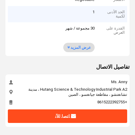
الحد الأدنى
1
لكمية
القدرة على
30 مجموعة / شهر
العرض
عرض المزيد
تفاصيل الاتصال
Ms. Anny
Hutang Science & Technology Industrial Park A2 ، مدينة
تشانغتشو ، مقاطعة جيانغسو ، الصين
+8615222392755
ﺎﺘﺼﻟ ﺍﻶﻧ