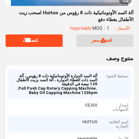
2
3
/
آلة السد الأوتوماتيكية ذات 8 رؤوس من Huituo لسحب زيت
الأطفال بغطاء دفع
الأسعار：negotiable
MOQ：1
افضل سعر
ﺎﺘﺼﻟ ﺍﻶﻧ
منتوج وصف
تسليط الضوء
آلة السد الدوارة الأوتوماتيكية ذات 8 رؤوس ، آلة
السد ذات الغطاء الدوارة ، آلة السد بزيت الأطفال
120 نبضة في الدقيقة
,
,
Pull Push Cap Rotary Capping Machine
Baby Oil Capping Machine 120bpm
إصدار
CE,ISO
الشهادات
اسم العلامة
HUITUO
التجارية
الأسعار
negotiable