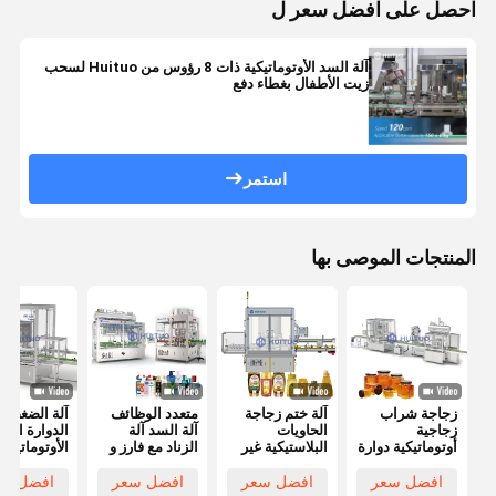
احصل على افضل سعر ل
آلة السد الأوتوماتيكية ذات 8 رؤوس من Huituo لسحب
زيت الأطفال بغطاء دفع
استمر
المنتجات الموصى بها
زجاجة شراب
آلة ختم زجاجة
متعدد الوظائف
آلة الضغط
زجاجية
الحاويات
آلة السد آلة
الدوارة الفر
أوتوماتيكية دوارة
البلاستيكية غير
الزناد مع فارز و
الأوتوماتيكية
النظامية
Unscrambler
بالكامل للض
الأوتوماتيكية
على القبعات
افضل سعر
افضل سعر
افضل سعر
افضل سع