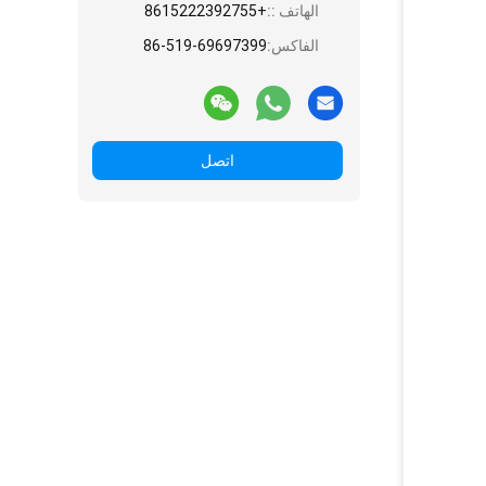
الهاتف ::
+8615222392755
الفاكس:
86-519-69697399
اتصل