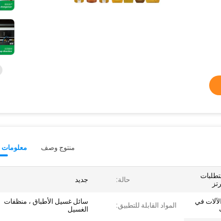
منتوج وصف
معلومات ت
لت ، متطلبات
حالة:
جديد
لآلات في
سائل غسيل الأطباق ، منظفات
المواد القابلة للتطبيق:
الغسيل