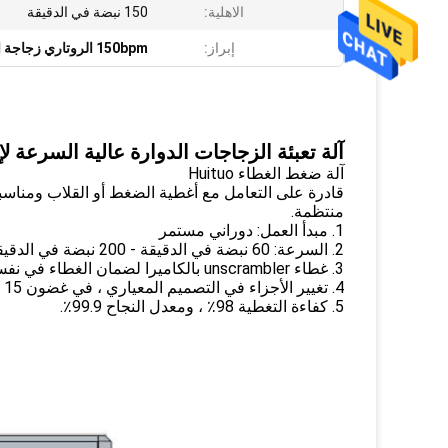
الاهلية:
150 نبضة في الدقيقة
إبراز:
150bpm الروتاري زجاجة السد آلة
آلة تعبئة الزجاجات الدوارة عالية السرعة ل
آلة ضغط الغطاء Huituo
قادرة على التعامل مع أغطية الضغط أو القلاب ومناسب
منتظمة.
1. مبدأ العمل: دوراني مستمر
2. السرعة: 60 نبضة في الدقيقة - 200 نبضة في الدقيقة
3. غطاء unscrambler بالكاميرا لضمان الغطاء في نفس الاتجاه قبل وضع السد
4. تغيير الأجزاء في التصميم المعياري ، في غضون 15 دقيقة
5. كفاءة التغطية 98٪ ، ومعدل النجاح 99.9٪.