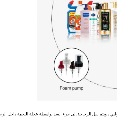
كية Huituo الزجاجة بقضيب لولبي ، ويتم نقل الزجاجة إلى جزء السد بواسطة عجلة النجمة داخل ال