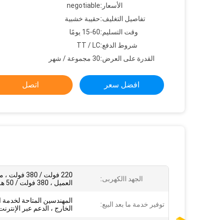
الأسعار:
negotiable
تفاصيل التغليف:
حقيبة خشبية
وقت التسليم:
15-60 يومًا
شروط الدفع:
TT / LC
القدرة على العرض:
30 مجموعة / شهر
افضل سعر
اتصل
220 فولت / 380 فو
الجهد االكهربى:
العميل ، 380 فولت / 50 هرتز
المهندسين المتاحة لخدمة ا
توفير خدمة ما بعد البيع:
الخارج ، الدعم عبر الإنترنت