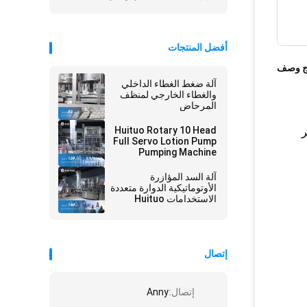
أفضل المنتجات
ج وصف
آلة ضغط الغطاء الداخلي
والغطاء الخارجي لمنظف
المرحاض
Huituo Rotary 10 Head
ر
Full Servo Lotion Pump
Pumping Machine
آلة السد المؤازرة
الأوتوماتيكية الدوارة متعددة
الاستخدامات Huituo
لمضخة محلول ، قرص
علوي وغطاء Yorker
إتصال
إتصال:
Anny