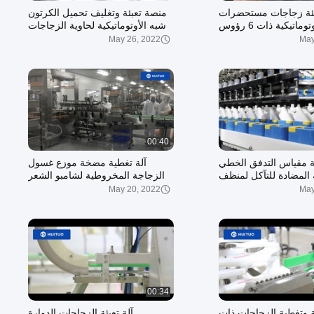
عبئة زجاجات مستحضرات
منصة تعبئة وتغليف تحميل الكرتون
التجميل الأوتوماتيكية ذات 6 رؤوس
شبه الأوتوماتيكية لحاوية الزجاجات
مكبس خطي حجمي
البلاستيكية والزجاجية
May 26, 2022
May
00:40
ئة مقياس التدفق الخطي
آلة تغطية مضخة موزع غسول
ة المضادة للتآكل لمنظف
الزجاجة المخروطية لشامبو الشعر
مراحيض عالي الحموضة
مع نظام عفريت
May 20, 2022
May
00:34
ئة وتغطية الزجاجات ذات
آلة تعبئة الزجاجات الدوارة