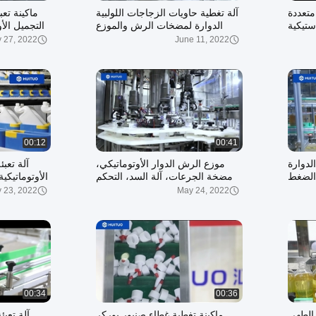
متعددة
آلة تغطية حاويات الزجاجات اللولبية
ماكينة ت
ستيكية
الدوارة لمضخات الرش والموزع
زجاجية
والغسول
 27, 2022
June 11, 2022
00:12
00:41
لدوارة
موزع الرش الدوار الأوتوماتيكي،
آلة تعب
 الضغط
مضخة الجرعات، آلة السد، التحكم
الأوتوماتيكي
في عزم الدوران المؤازر
ال
 23, 2022
May 24, 2022
00:34
00:36
 الطهي
ماكينة تغطية غطاء صنبور يوركر
آلة تعب