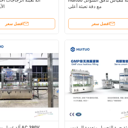
آلة تعبئة مقياس تدفق السوائل Huituo
آلة تعبئة الزجاجات أحاد
مع دقة تعبئة أعلى
الأ
افضل سعر
افضل سعر
بئة جرة التجميل متعددة الرؤوس
AC 380V آلة غس