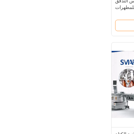
س التدفق
توماتيكي Huituo للمطهرات
لمطهرات