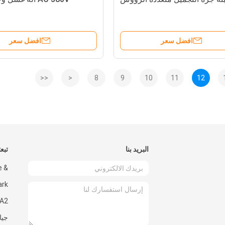
ا
افضل سعر
افضل سعر
<<
<
8
9
10
11
12
البريد بنا
تبعت
e &
ark
جيا