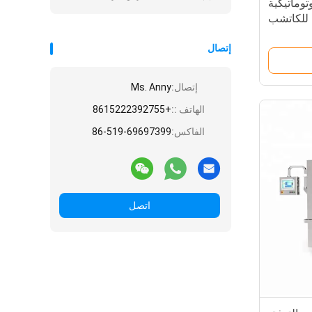
 أوتوماتيكية
 للكاتشب
إتصال
إتصال:
Ms. Anny
الهاتف ::
+8615222392755
الفاكس:
86-519-69697399
اتصل