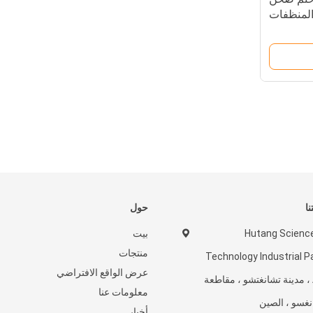
لمنظفات
نا
حول
Hutang Scienc
بيت
منتجات
Technology Industrial P
عرض الواقع الافتراضي
A2 ، مدينة تشانغتشو ، مقاطعة
معلومات عنا
نغسو ، الصين
أخبار