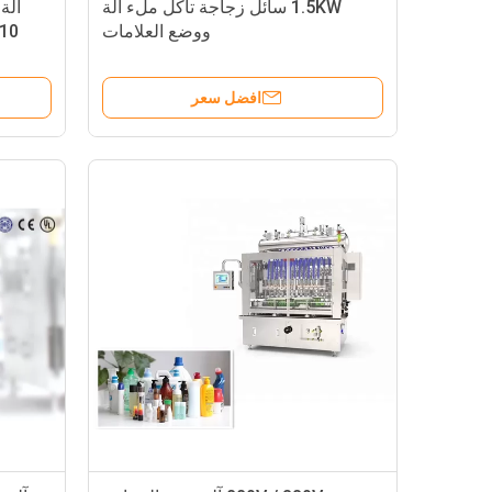
1.5KW سائل زجاجة تآكل ملء آلة
ووضع العلامات
افضل سعر