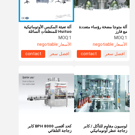
آلة متوجا مضخة رؤساء متعددة
آلة تعبئة المكبس الأوتوماتيكية
مع فارز
Huituo للمنظفات السائلة
وزجاجات غسيل الأطباق كبيرة
MOQ:
1
MOQ:
1
الحجم
الأسعار:
negotiable
الأسعار:
negotiable
افضل سعر
contact
افضل سعر
contact
بيت
منتجات
أشرطة فيديو
معلومات عنا
لوسيون مقاوم للتآكل / كابر
كحد أقصى 8000 BPH كابر
زجاجة عطر أوتوماتيكي
زجاجة التلقائي