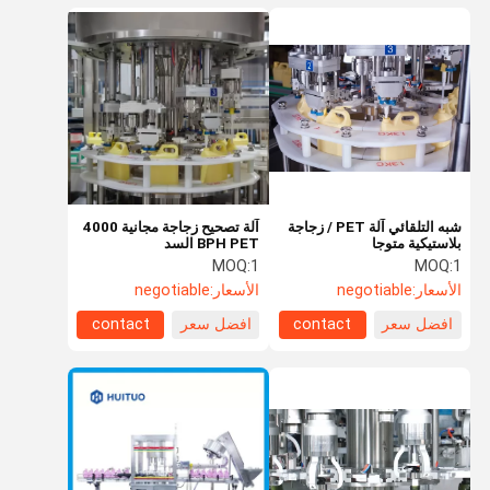
شبه التلقائي آلة PET / زجاجة
آلة تصحيح زجاجة مجانية 4000
بلاستيكية متوجا
BPH PET السد
MOQ:
1
MOQ:
1
الأسعار:
negotiable
الأسعار:
negotiable
افضل سعر
contact
افضل سعر
contact