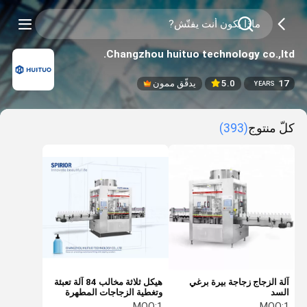
Changzhou huituo technology co.,ltd.
17
5.0
يدقّق ممون
YEARS
كلّ منتوج
(393)
آلة الزجاج زجاجة بيرة برغي
هيكل ثلاثة مخالب 84 آلة تعبئة
السد
وتغطية الزجاجات المطهرة
MOQ:
1
MOQ:
1