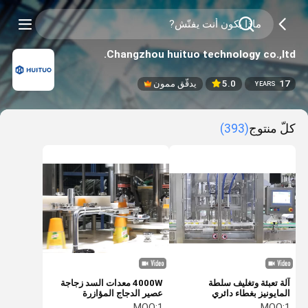
Changzhou huituo technology co.,ltd.
17
5.0
يدقّق ممون
YEARS
كلّ منتوج
(393)
آلة تعبئة وتغليف سلطة
4000W معدات السد زجاجة
المايونيز بغطاء دائري
عصير الدجاج المؤازرة
MOQ:
1
MOQ:
1