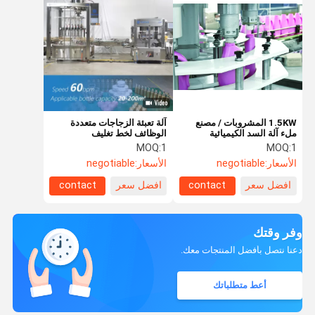
1.5KW المشروبات / مصنع
آلة تعبئة الزجاجات متعددة
ملء آلة السد الكيميائية
الوظائف لخط تغليف
مستحضرات التجميل
MOQ:
1
MOQ:
1
الأسعار:
negotiable
الأسعار:
negotiable
افضل سعر
contact
افضل سعر
contact
وفر وقتك
دعنا نتصل بأفضل المنتجات معك.
أعط متطلباتك