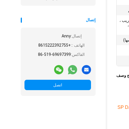
إتصال
ريب ،
إتصال:
Anny
الهاتف ::
+8615222392755
الفاكس:
86-519-69697399
ج وصف
اتصل