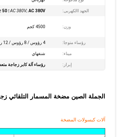
الجهد االكهربى:
AC 380V ؛
AC 380V;
50 هرتز
z
وزن:
4500 كجم
رؤساء متوجا:
4 رؤوس / 8 رؤوس / 12 رأس
ميناء:
شنغهاي
إبراز:
رؤساء آلة كابر زجاجة متع
الجملة الصين مضخة المسمار التلقائي زجاجة
آلات كبسولات المضخة