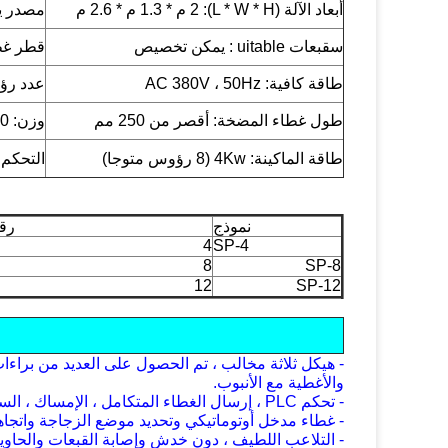
أبعاد الآلة (L * W * H):
2 م * 1.3 م * 2.6 م
مصدر يعمل بالهواء: 6
س
قبعات uitable
: يمكن تخصيص
قطر غط
طاقة كافية: AC 380V ، 50Hz
عدد رؤوس 
طول غطاء المضخة: أقصر من 250 مم
وزن
:
00
طاقة الماكينة: 4Kw (8 رؤوس متوجا)
التحكم في 
نموذج
رق
4
SP-4
8
SP-8
12
SP-12
- هيكل ثلاثة مخالب ، تم الحصول على العديد من براءات 
والأغطية مع الأنبوب.
- تحكم PLC ، إرسال الغطاء المتكامل ، الإمساك ، السد (يمكن أن ينتسب إلى آلة الفرز الأوتوماتيكية)
- غطاء مدخل أوتوماتيكي وتحديد موضع الزجاجة واتجاهه
- التلاعب اللطيف ، دون خدش وإصابة القبعات والحاوي