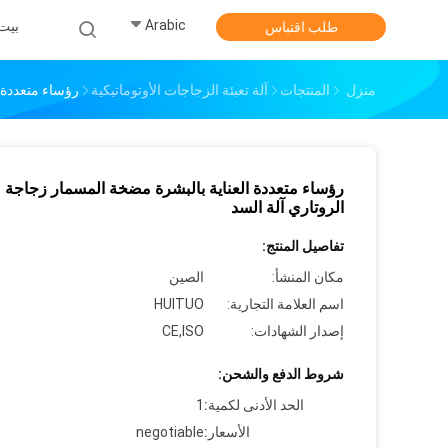
Arabic
بيت
طلب اقتباس
منزل
المنتجات
آلة تعبئة الزجاجات الأوتوماتيكية
رؤساء متعددة ا
رؤساء متعددة العناية بالبشرة مضخة المسمار زجاجة
الروتاري آلة السد
تفاصيل المنتج:
مكان المنشأ:
الصين
اسم العلامة التجارية:
HUITUO
إصدار الشهادات:
CE,ISO
شروط الدفع والشحن:
الحد الأدنى لكمية:
1
الأسعار:
negotiable