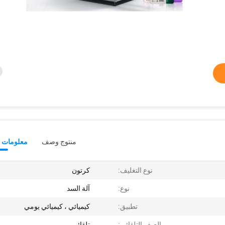
منتوج وصف
معلومات ت
نوع التغليف:
كرتون
نوع:
آلة السد
تطبيق:
كيميائي ، كيميائي يومي
الصف التلقائي:
تلقائي