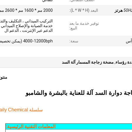
50H
البعد (L * W * H):
2000 مم * 1600 مم * 2600 مم
التركيب الميداني ، التكليف والتد
توفير خدمة ما بعد
خدمة الصيانة والإصلاح الميداني ،
البيع:
الدعم عبر الإنترنت ، الدعم ال
سعة:
4000-12000bph (يمكن تخصيصها)
ددة رؤساء
,
مضخة زجاجة المسمار آلة السد
منتو
 دوارة السد آلة للعناية بالبشرة والشامبو
سلسلة SP Daily Chemical
المعلمات التقنية الرئيسية: