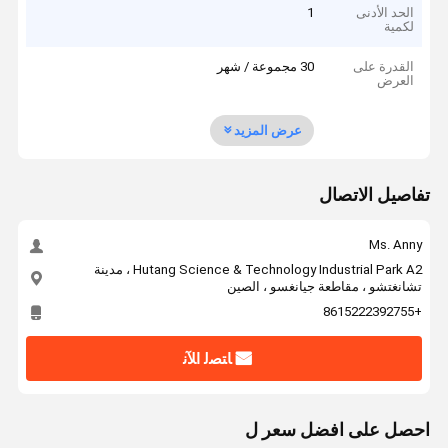
الحد الأدنى
1
لكمية
القدرة على
30 مجموعة / شهر
العرض
عرض المزيد
تفاصيل الاتصال
Ms. Anny
Hutang Science & Technology Industrial Park A2 ، مدينة
تشانغتشو ، مقاطعة جيانغسو ، الصين
+8615222392755
ﺎﺘﺼﻟ ﺍﻶﻧ
احصل على افضل سعر ل