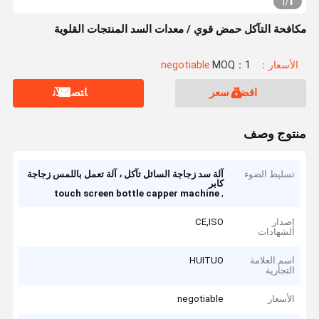
1
1
/
مكافحة التآكل حمض قوي / معدات السد المنتجات القلوية
الأسعار：negotiable
MOQ：1
افضل سعر
ﺎﺘﺼﻟ ﺍﻶﻧ
منتوج وصف
تسليط الضوء
آلة سد زجاجة السائل تآكل ، آلة تعمل باللمس زجاجة
كابر
,
touch screen bottle capper machine
إصدار
CE,ISO
الشهادات
اسم العلامة
HUITUO
التجارية
الأسعار
negotiable