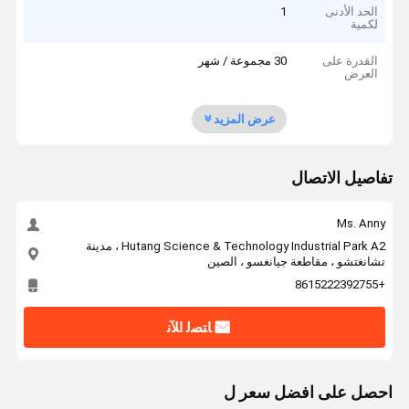
الحد الأدنى
1
لكمية
القدرة على
30 مجموعة / شهر
العرض
عرض المزيد
تفاصيل الاتصال
Ms. Anny
Hutang Science & Technology Industrial Park A2 ، مدينة
تشانغتشو ، مقاطعة جيانغسو ، الصين
+8615222392755
ﺎﺘﺼﻟ ﺍﻶﻧ
احصل على افضل سعر ل