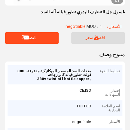
1
1
/
غسول جل التنظيف اليدوي تطور قبالة آلة السد
الأسعار：negotiable
MOQ：1
افضل سعر
ﺎﺘﺼﻟ ﺍﻶﻧ
منتوج وصف
تسليط الضوء
معدات السد المسمار الميكانيكية مدفوعة ، 380
فولت تطور قبالة كابر زجاجة
,
380v twist off bottle capper
إصدار
CE,ISO
الشهادات
اسم العلامة
HUITUO
التجارية
الأسعار
negotiable