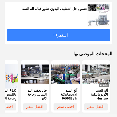
غسول جل التنظيف اليدوي تطور قبالة آلة السد
استمر
المنتجات الموصى بها
آلة السد
آلة السد
جل تعقيم اليد
PLC التحكم
الأوتوماتيكية
الأوتوماتيكية
السائل زجاجة
باللمس شا
Huituo
9600B / h
كابر
زجاجة التلقا
7200bph لزيت
آلة السد
الأطفال
افضل سعر
افضل سعر
افضل سعر
افضل سع
المستدير