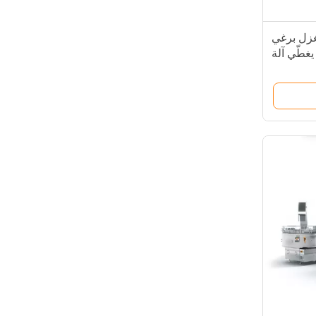
غزل برغي
يغطّي آلة