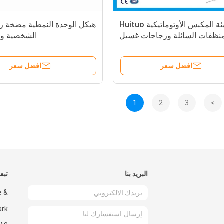
آلة تعبئة المكبس الأوتوماتيكية Huituo
هيكل الوحدة النمطية مضخة رذا
منظفات السائلة وزجاجات غسيل
الشخصية وال
الأطباق كبيرة الحجم
افضل سعر
افضل سعر
1
2
3
>
البريد بنا
تبعت
e &
ark